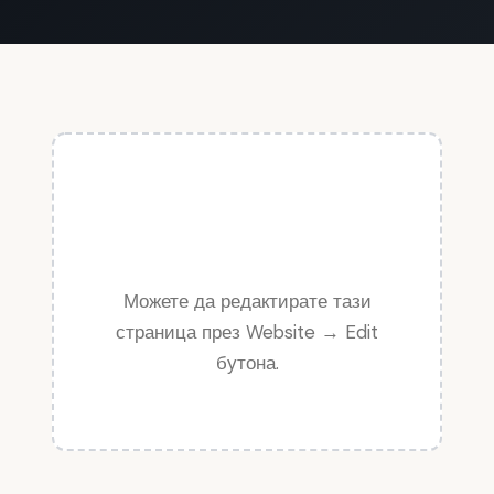
Съдържанието на тази
страница ще бъде
добавено скоро
Можете да редактирате тази
страница през Website → Edit
бутона.