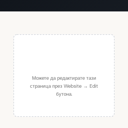
Съдържанието на тази
страница ще бъде
добавено скоро
Можете да редактирате тази
страница през Website → Edit
бутона.